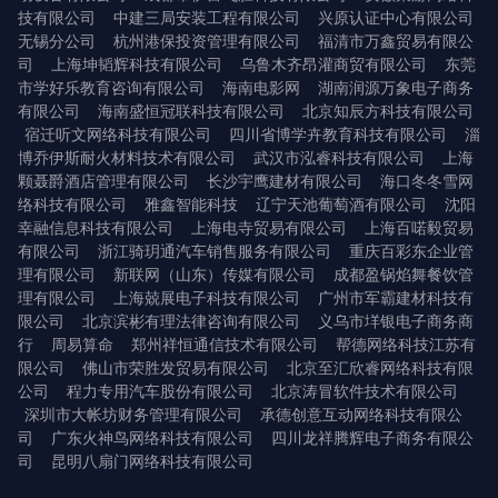
技有限公司
中建三局安装工程有限公司
兴原认证中心有限公司
无锡分公司
杭州港保投资管理有限公司
福清市万鑫贸易有限公
司
上海坤韬辉科技有限公司
乌鲁木齐昂灌商贸有限公司
东莞
市学好乐教育咨询有限公司
海南电影网
湖南润源万象电子商务
有限公司
海南盛恒冠联科技有限公司
北京知辰方科技有限公司
宿迁听文网络科技有限公司
四川省博学卉教育科技有限公司
淄
博乔伊斯耐火材料技术有限公司
武汉市泓睿科技有限公司
上海
颗聂爵酒店管理有限公司
长沙宇鹰建材有限公司
海口冬冬雪网
络科技有限公司
雅鑫智能科技
辽宁天池葡萄酒有限公司
沈阳
幸融信息科技有限公司
上海电寺贸易有限公司
上海百喏毅贸易
有限公司
浙江骑玥通汽车销售服务有限公司
重庆百彩东企业管
理有限公司
新联网（山东）传媒有限公司
成都盈锅焰舞餐饮管
理有限公司
上海兢展电子科技有限公司
广州市军霸建材科技有
限公司
北京滨彬有理法律咨询有限公司
义乌市垟银电子商务商
行
周易算命
郑州祥恒通信技术有限公司
帮德网络科技江苏有
限公司
佛山市荣胜发贸易有限公司
北京至汇欣睿网络科技有限
公司
程力专用汽车股份有限公司
北京涛冒软件技术有限公司
深圳市大帐坊财务管理有限公司
承德创意互动网络科技有限公
司
广东火神鸟网络科技有限公司
四川龙祥腾辉电子商务有限公
司
昆明八扇门网络科技有限公司